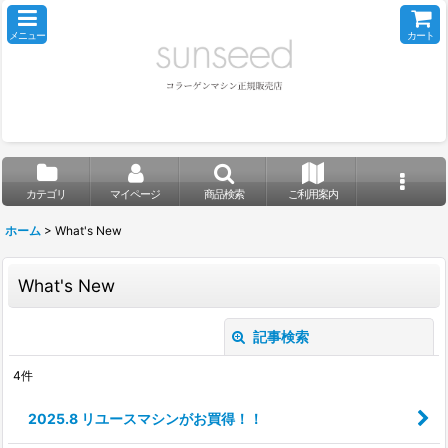
メニュー
カート
カテゴリ
マイページ
商品検索
ご利用案内
ホーム
>
What's New
What's New
記事検索
閉じる
4
件
キーワード
:
2025.8 リユースマシンがお買得！！